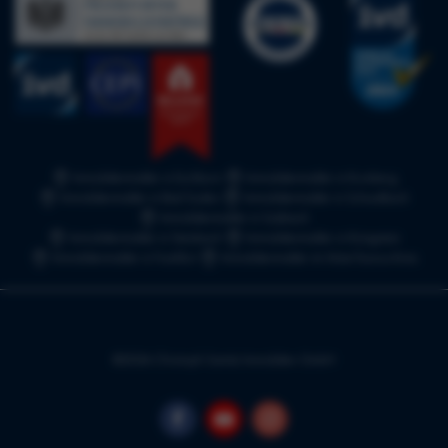
Immobilienmakler in Eschborn
Immobilienmakler in Kronberg
Immobilienmakler in Bad Soden
Immobilienmakler in Schwalbach
Immobilienmakler in Sulzbach
Immobilienmakler in Steinbach
Immobilienmakler in Königstein
Immobilienmakler in Frankfurt
Immobilienmakler im Main-Taunus-Kreis
©2026 Christoph Samitz Immobilien GmbH