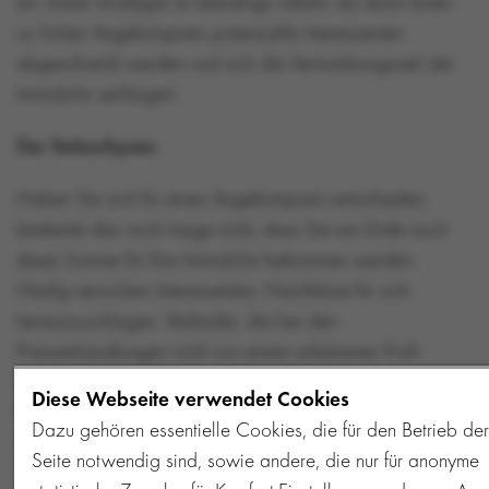
an. Diese Strategie ist allerdings riskant, da durch einen
zu hohen Angebotspreis potenzielle Interessenten
abgeschreckt werden und sich die Vermarktungszeit der
Immobilie verlängert.
Der Verkaufspreis
Haben Sie sich für einen Angebotspreis entschieden,
bedeutet das noch lange nicht, dass Sie am Ende auch
diese Summe für Ihre Immobilie bekommen werden.
Häufig versuchen Interessenten, Nachlässe für sich
herauszuschlagen. Verkäufer, die bei den
Preisverhandlungen nicht von einem erfahrenen Profi-
Makler unterstützt werden, büßen dann eventuell einige
Diese Webseite verwendet Cookies
Prozente des Angebotspreises ein und erzielen einen
Dazu gehören essentielle Cookies, die für den Betrieb der
geringeren Verkaufspreis. Andererseits kann auch durchaus
Seite notwendig sind, sowie andere, die nur für anonyme
ein höherer Verkaufspreis erzielt werden, wenn die