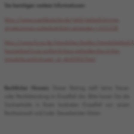
Sie benötigen weitere Informationen:
https://www.sueddeutsche.de/geld/verkaufs-knigge-
angebotspreis-achterbahnfahrt-vermeiden-1.555338
https://www.focus.de/immobilien/kaufen/immobilienkauf/le
hausverkauf-iii-sie-wollen-ihr-haus-verkaufen-das-ist-ihre-
immobilie-wirklich-wert_id_4650957.html
Rechtlicher Hinweis:
Dieser Beitrag stellt keine Steuer-
oder Rechtsberatung im Einzelfall dar. Bitte lassen Sie die
Sachverhalte in Ihrem konkreten Einzelfall von einem
Rechtsanwalt und/oder Steuerberater klären.