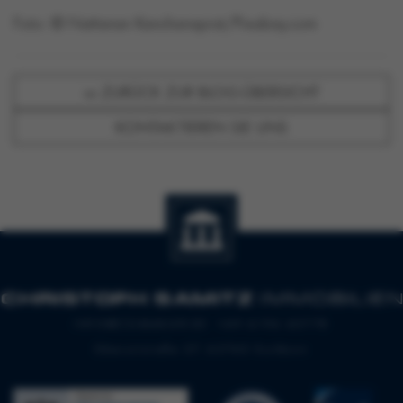
Foto: © Nattanan Kanchanaprat/Pixabay.com
«« ZURÜCK ZUR BLOG-ÜBERSICHT
KONTAKTIEREN SIE UNS
INFO@CSIMAKLER.DE
+49 6196 43778
Oberortstraße 27, 65760 Eschborn