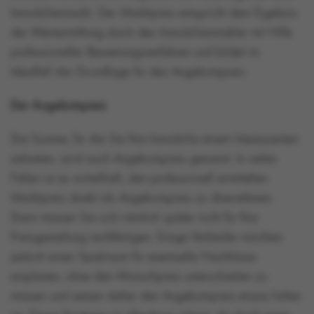
Immobilienmarkt. Der Marktpreis entspricht dem Ergebnis
der Wertermittlung durch den Immobilienmakler mit Hilfe
professioneller Bewertungsverfahren und bildet im
Idealfall die Grundlage für den Angebotspreis.
Der Angebotspreis
Die Summe, für die Sie Ihre Immobilie einem Interessenten
anbieten, wird auch Angebotspreis genannt. In vielen
Fällen ist es vorteilhaft, den professionell ermittelten
Marktpreis direkt als Angebotspreis zu übernehmen.
Dann müssen Sie sich nämlich später nicht für Ihre
Preisgestaltung rechtfertigen. Einige Verkäufer möchten
jedoch einen Spielraum für eventuelle Nachlässe
einplanen, ohne den Wunschpreis unterschreiten zu
müssen und setzen daher den Angebotspreis etwas höher