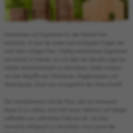
Entscheiden sich Eigentümer für den Verkauf ihrer
Immobilie, ist eine der ersten und wichtigsten Fragen die
nach dem richtigen Preis. Häufig recherchieren Eigentümer
erst einmal im Internet, um sich über die aktuelle Lage am
lokalen Immobilienmarkt zu informieren. Dabei stolpern
sie über Begriffe wie: Marktpreis, Angebotspreis und
Verkaufspreis. Doch was ist eigentlich der Unterschied?
Der Immobilienwert und der Preis, den ein Interessent
bereit ist zu zahlen, sind nicht immer identisch und hängen
außerdem von zahlreichen Faktoren ab. Um eine
Immobilie erfolgreich zu vermarkten, muss zuerst der