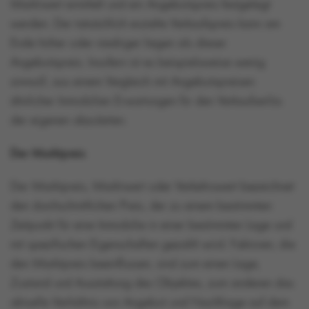
Marktwert ermittelt und ein Angebotspreis festgelegt
werden. Der tatsächlich erzielte Verkaufspreis kann am
Ende höher oder niedriger liegen als dieser
Angebotspreis. Insofern ist es beispielsweise wenig
sinnvoll, aus einem Vergleich mit Angebotspreisen
ähnlicher Immobilien Erwartungen für den Verkaufserlös
der eigenen abzuleiten.
Der Marktpreis
Der Marktpreis, Marktwert oder Verkehrswert bezeichnet
den durchschnittlichen Preis, der zu einem bestimmten
Zeitpunkt für eine Immobilie in einer bestimmten Lage und
mit spezifischen Eigenschaften gezahlt wird. Faktoren, die
den Marktpreis beeinflussen, sind zum einen Lage,
Zustand und Ausstattung des Objektes, zum anderen das
aktuelle Verhältnis von Angebot und Nachfrage auf dem