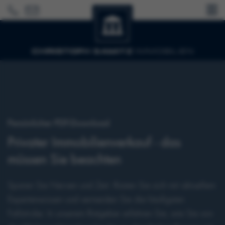
Persönlicher PDF-Download
Privater Immobilienverkauf - das
müssen Sie beachten
Sparen Sie Nerven und Zeit. Rüsten Sie sich mit aktuellem
Expertenwissen und vermeiden Sie die häufigsten
Fallstricke. In unserem Ratgeber erfahren Sie, wie Sie von