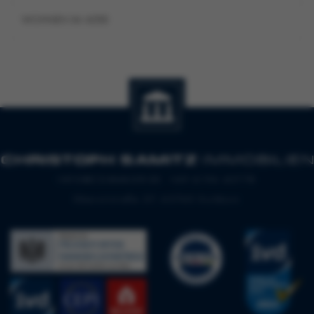
WOHNEN IM ALTER
INFO@CSIMAKLER.DE
+49 6196 43778
Oberortstraße 27, 65760 Eschborn