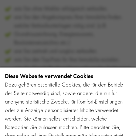
wie Sie ohne Makler erfolgreich verkaufen.
wie Sie den Angebotspreis Ihrer Immobilie finden.
welche Verkaufsunterlagen nötig sind. (z.B.
Grundrisszeichnung, Energieausweis,
Baulastenverzeichnis etc.)
wie Sie zeitnah und sorglos verkaufen.
wie Sie den Top-Preis für Ihre Immobilie erzielen.
wie die Geschäftsabwicklung reibungslos funktioniert.
Diese Webseite verwendet Cookies
Dazu gehören essentielle Cookies, die für den Betrieb
der Seite notwendig sind, sowie andere, die nur für
anonyme statistische Zwecke, für Komfort-Einstellungen
Erfolgreich verkaufen. Fehler vermeiden. In
oder zur Anzeige personalisierter Inhalte verwendet
diesem Ratgeber verraten wir Ihnen, wie Sie
werden. Sie können selbst entscheiden, welche
sich im Urwald von Handlungsmöglichkeiten
Kategorien Sie zulassen möchten. Bitte beachten Sie,
zurecht finden und teilen mit Ihnen den