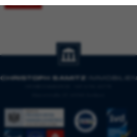
ABSENDEN
INFO@CSIMAKLER.DE
+49 6196 43778
Oberortstraße 27, 65760 Eschborn