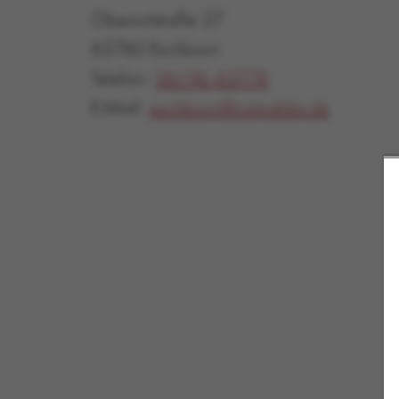
Oberortstraße 27
65760 Eschborn
Telefon:
06196 43778
E-Mail:
eschborn@csimakler.de