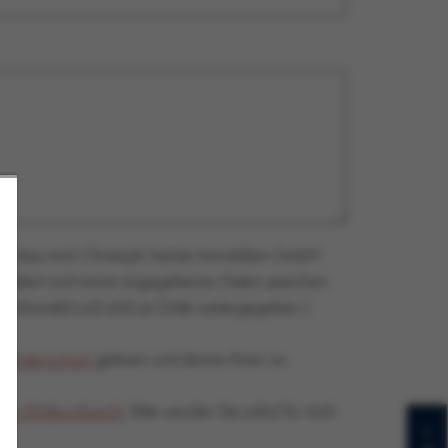
n, dass mich Christoph Samitz Immobilien GmbH
ontaktiert und meine angegebenen Daten speichert.
 behandelt und nicht an Dritte weitergegeben.)
 Datenschutz
gelesen und stimme ihnen zu.
ein Widerrufsrecht
. Bitte werden Sie sofort für mich