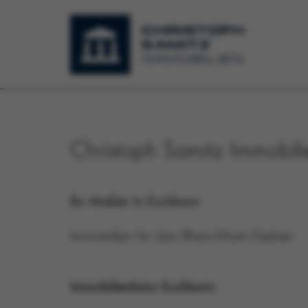
Christoph Samitz Immobili
Ihr Makler in Eschborn
Immobilien für das Rhein-Main-Gebiet
Immobilienbüro Eschborn: