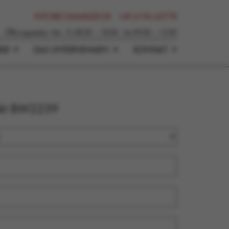
INFO@CSIMAKLER.DE +49 6196 43778
Öffnungszeiten: Mo - Fr 08:30 – 18:00 · Sa 09:00 – 13:00
BER
DAS UNTERNEHMEN
KONTAKT
jekt BW2239