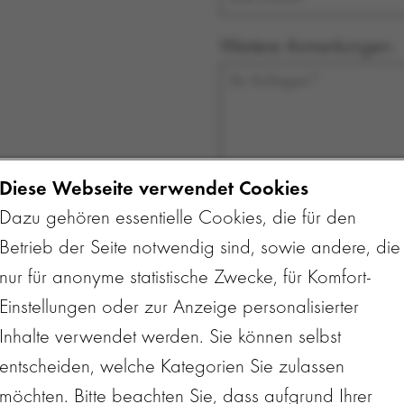
Weitere Anmerkungen:
Diese Webseite verwendet Cookies
Dazu gehören essentielle Cookies, die für den
Ich bin damit einverstande
Betrieb der Seite notwendig sind, sowie andere, die
telefonisch oder per E-Mail k
nur für anonyme statistische Zwecke, für Komfort-
(Ihre Daten werden vertraulich
Einstellungen oder zur Anzeige personalisierter
Ich habe die
Angaben zum
Inhalte verwendet werden. Sie können selbst
entscheiden, welche Kategorien Sie zulassen
Hiermit verzichte ich auf
m
möchten. Bitte beachten Sie, dass aufgrund Ihrer
tätig.